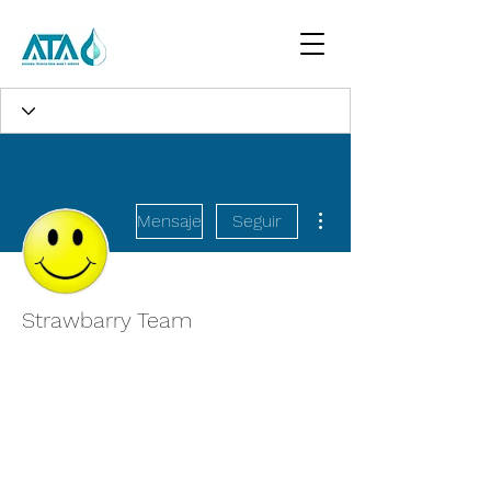
Más acciones
Mensaje
Seguir
Strawbarry Team