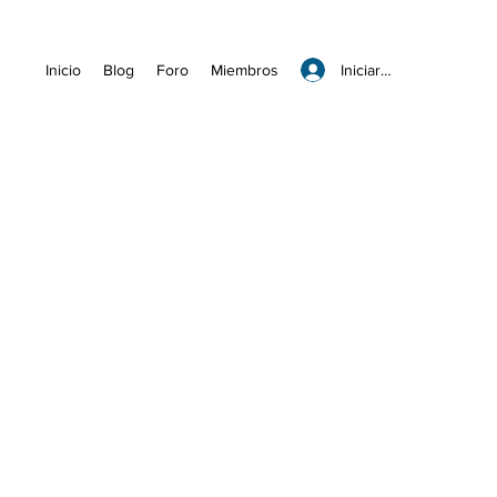
Iniciar sesión
Inicio
Blog
Foro
Miembros